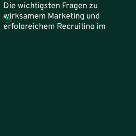
Die wichtigsten Fragen zu
wirksamem Marketing und
erfolgreichem Recruiting im
Mittelstand
Wie sorgen wir im B2B dafür, dass Marketing messbar zum Vertrieb 
Viele mittelständische Unternehmen betreiben Marketing, ohne
dass daraus ein klarer Beitrag zum Vertrieb entsteht. Genau hier
setzen wir an. Unser Ziel ist es, Marketing so auszurichten, dass
daraus planbar qualifizierte Anfragen entstehen.
Dafür analysieren wir, welche Themen und Leistungen tatsächlich
nachgefragt werden und wie sichtbar das Unternehmen in diesen
Bereichen ist. Dabei spielen Faktoren wie die Auswahl der richtigen