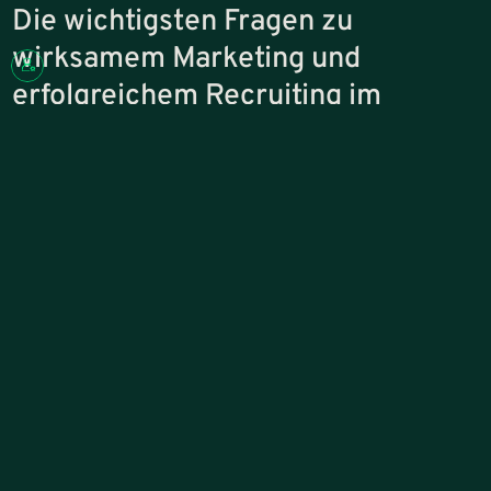
Die wichtigsten Fragen zu
wirksamem Marketing und
erfolgreichem Recruiting im
Mittelstand
Wie sorgen wir im B2B dafür, dass Marketing messbar zum Vertrieb 
Viele mittelständische Unternehmen betreiben Marketing, ohne
dass daraus ein klarer Beitrag zum Vertrieb entsteht. Genau hier
setzen wir an. Unser Ziel ist es, Marketing so auszurichten, dass
daraus planbar qualifizierte Anfragen entstehen.
Dafür analysieren wir, welche Themen und Leistungen tatsächlich
nachgefragt werden und wie sichtbar das Unternehmen in diesen
Bereichen ist. Dabei spielen Faktoren wie die Auswahl der richtigen