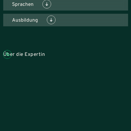
Sprachen
Ausbildung
Über die Expertin
Rabea Schulte bringt eine vielseitige Kombination aus praktischer
Erfahrung und akademischem Know-how in das Team ein. Ihre
berufliche Reise begann mit einer Ausbildung zur Industriekauffrau
bei einem führenden Hersteller für Haushaltsartikel. Im Anschluss
absolvierte sie erfolgreich ihren Bachelor in
Wirtschaftspsychologie an der Hochschule Osnabrück.
Ihre Expertise vertiefte sie durch Tätigkeiten im HR-Bereich eines