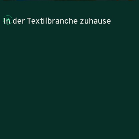
In der Textilbranche zuhause
Julian Banse doziert seit vielen Jahren an der TEXOVERSUM LDT
Nagold, der Kaderschmiede der Textilbranche. Dort unterrichtet er
zu Online-Marketing, Personalmanagement und Künstlicher
Intelligenz.
Die Ausbildung an der LDT ist stark praxisorientiert und vermittelt
ein tiefes Verständnis für Waren, Sortimente und die Mechaniken im
Fashion Retail. Der enge Austausch mit Studierenden und
Unternehmen sorgt dafür, dass wir aktuelle Entwicklungen und
Herausforderungen der Branche frühzeitig verstehen und dieses
Wissen direkt in unsere Projekte einbringen.