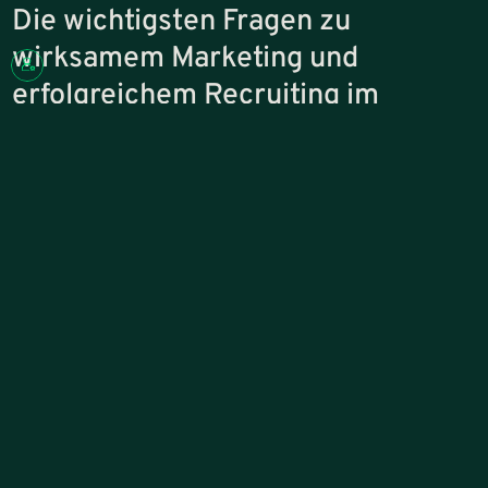
Die wichtigsten Fragen zu
wirksamem Marketing und
erfolgreichem Recruiting im
Mittelstand
Wie sorgen wir im B2B dafür, dass Marketing messbar zum Vertrieb 
Viele mittelständische Unternehmen betreiben Marketing, ohne
dass daraus ein klarer Beitrag zum Vertrieb entsteht. Genau hier
setzen wir an. Unser Ziel ist es, Marketing so auszurichten, dass
daraus planbar qualifizierte Anfragen entstehen.
Dafür analysieren wir, welche Themen und Leistungen tatsächlich
nachgefragt werden und wie sichtbar das Unternehmen in diesen
Bereichen ist. Dabei spielen Faktoren wie die Auswahl der richtigen