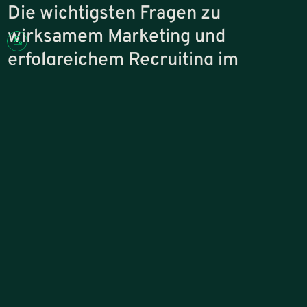
Die wichtigsten Fragen zu
wirksamem Marketing und
erfolgreichem Recruiting im
Mittelstand
Wie sorgen wir im B2B dafür, dass Marketing messbar zum Vertrieb 
Viele mittelständische Unternehmen betreiben Marketing, ohne
dass daraus ein klarer Beitrag zum Vertrieb entsteht. Genau hier
setzen wir an. Unser Ziel ist es, Marketing so auszurichten, dass
daraus planbar qualifizierte Anfragen entstehen.
Dafür analysieren wir, welche Themen und Leistungen tatsächlich
nachgefragt werden und wie sichtbar das Unternehmen in diesen
Bereichen ist. Dabei spielen Faktoren wie die Auswahl der richtigen