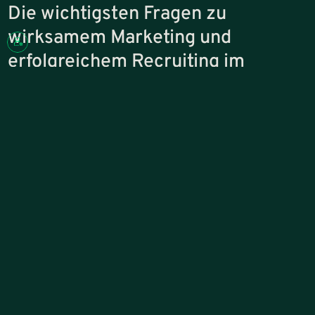
Die wichtigsten Fragen zu
wirksamem Marketing und
erfolgreichem Recruiting im
Mittelstand
Wie sorgen wir im B2B dafür, dass Marketing messbar zum Vertrieb 
Viele mittelständische Unternehmen betreiben Marketing, ohne
dass daraus ein klarer Beitrag zum Vertrieb entsteht. Genau hier
setzen wir an. Unser Ziel ist es, Marketing so auszurichten, dass
daraus planbar qualifizierte Anfragen entstehen.
Dafür analysieren wir, welche Themen und Leistungen tatsächlich
nachgefragt werden und wie sichtbar das Unternehmen in diesen
Bereichen ist. Dabei spielen Faktoren wie die Auswahl der richtigen