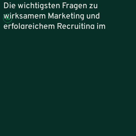
Die wichtigsten Fragen zu
wirksamem Marketing und
erfolgreichem Recruiting im
Mittelstand
Wie sorgen wir im B2B dafür, dass Marketing messbar zum Vertrieb 
Viele mittelständische Unternehmen betreiben Marketing, ohne
dass daraus ein klarer Beitrag zum Vertrieb entsteht. Genau hier
setzen wir an. Unser Ziel ist es, Marketing so auszurichten, dass
daraus planbar qualifizierte Anfragen entstehen.
Dafür analysieren wir, welche Themen und Leistungen tatsächlich
nachgefragt werden und wie sichtbar das Unternehmen in diesen
Bereichen ist. Dabei spielen Faktoren wie die Auswahl der richtigen